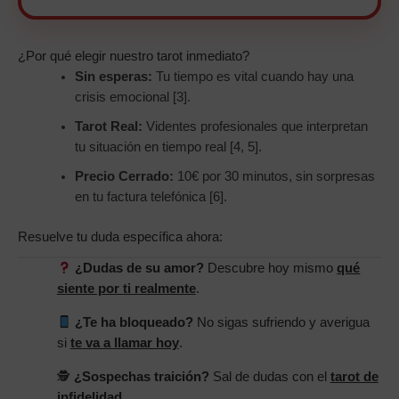
¿Por qué elegir nuestro tarot inmediato?
Sin esperas:
Tu tiempo es vital cuando hay una
crisis emocional [3].
Tarot Real:
Videntes profesionales que interpretan
tu situación en tiempo real [4, 5].
Precio Cerrado:
10€ por 30 minutos, sin sorpresas
en tu factura telefónica [6].
Resuelve tu duda específica ahora:
¿Dudas de su amor?
Descubre hoy mismo
qué
siente por ti realmente
.
¿Te ha bloqueado?
No sigas sufriendo y averigua
si
te va a llamar hoy
.
🕵️
¿Sospechas traición?
Sal de dudas con el
tarot de
infidelidad
.