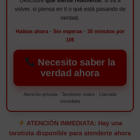
Descubre
qué siente realmente
, si va a
volver, si piensa en ti o qué está pasando de
verdad.
Hablas ahora
·
Sin esperas
·
30 minutos por
10€
Necesito saber la
verdad ahora
Atención privada · Tarotistas reales · Llamada
inmediata
ATENCIÓN INMEDIATA: Hay una
tarotista disponible para atenderte ahora