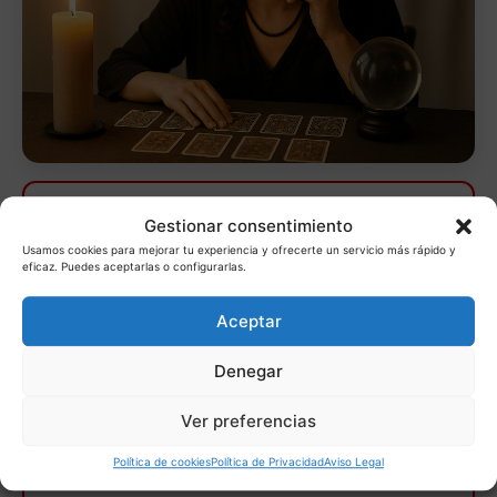
Lo estás pensando demasiado
Gestionar consentimiento
Si has llegado hasta aquí es porque necesitas una
Usamos cookies para mejorar tu experiencia y ofrecerte un servicio más rápido y
eficaz. Puedes aceptarlas o configurarlas.
respuesta clara.
No sigas esperando.
Tarot inmediato · Sin esperas · 30 min por 10€
Aceptar
Necesito saber la verdad
Denegar
ahora
Ver preferencias
Política de cookies
Política de Privacidad
Aviso Legal
Atención directa · Sin colas · Empieza en segundos