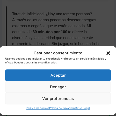
Tarot de Infidelidad: ¿Hay una tercera persona?
A través de las cartas podemos detectar energías
externas o engaños que te están ocultando. Mi
consulta de
30 minutos por 10€
te ofrece la
discreción y la sinceridad que necesitas en este
momento tan delicado. Sin juzgar, solo buscando la
verdad.
Gestionar consentimiento
Usamos cookies para mejorar tu experiencia y ofrecerte un servicio más rápido y
eficaz. Puedes aceptarlas o configurarlas.
Aceptar
🕵️ CONFIDENCIALIDAD TOTAL
Denegar
SAL DE DUDAS POR SOLO
Ver preferencias
10€
Política de cookies
Política de Privacidad
Aviso Legal
Habla con una Tarotista Real · Sin 806 · 30 Minutos