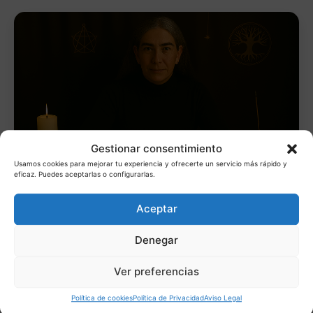
Gestionar consentimiento
Usamos cookies para mejorar tu experiencia y ofrecerte un servicio más rápido y
eficaz. Puedes aceptarlas o configurarlas.
Aceptar
Lo estás pensando demasiado
Denegar
Si has llegado hasta aquí es porque necesitas una
respuesta clara.
No sigas esperando.
Ver preferencias
Tarot inmediato · Sin esperas · 30 min por 10€
Política de cookies
Política de Privacidad
Aviso Legal