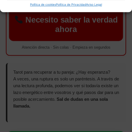
Tarot inmediato · Sin esperas · 30 min por 10€
Política de cookies
Política de Privacidad
Aviso Legal
Necesito saber la verdad
ahora
Atención directa · Sin colas · Empieza en segundos
Tarot para recuperar a tu pareja: ¿Hay esperanza?
A veces, una ruptura es solo un paréntesis. A través de
una lectura profunda, podemos ver si todavía existe un
lazo energético entre vosotros y qué pasos dar para un
posible acercamiento.
Sal de dudas en una sola
llamada.