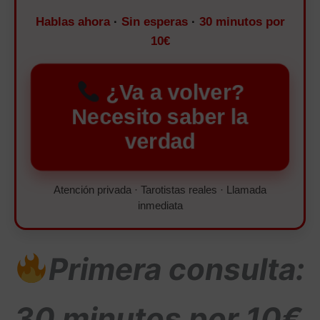
Hablas ahora
·
Sin esperas
·
30 minutos por
10€
¿Va a volver?
Necesito saber la
verdad
Atención privada · Tarotistas reales · Llamada
inmediata
Primera consulta:
30 minutos por 10€