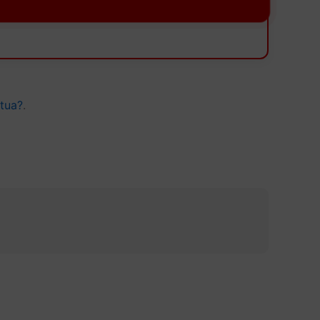
tua?
.