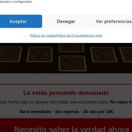
ptarlas o configurarlas.
Aceptar
Denegar
Ver preferencias
Política de cookies
Política de Privacidad
Aviso Legal
Lo estás pensando demasiado
gado hasta aquí es porque necesitas una respuesta clara.
No sigas e
Tarot inmediato · Sin esperas · 30 min por 10€
Necesito saber la verdad ahora