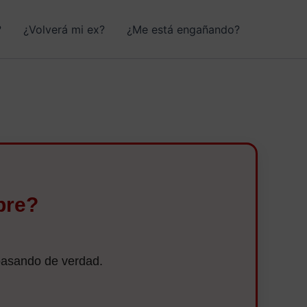
?
¿Volverá mi ex?
¿Me está engañando?
bre?
á pasando de verdad.