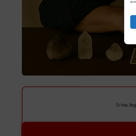
ace
Si has lle