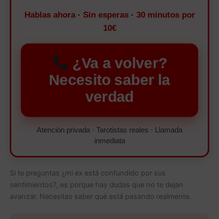
Hablas ahora
·
Sin esperas
·
30 minutos por
10€
¿Va a volver?
Necesito saber la
verdad
Atención privada · Tarotistas reales · Llamada
inmediata
Si te preguntas ¿mi ex está confundido por sus
sentimientos?, es porque hay dudas que no te dejan
avanzar. Necesitas saber qué está pasando realmente.