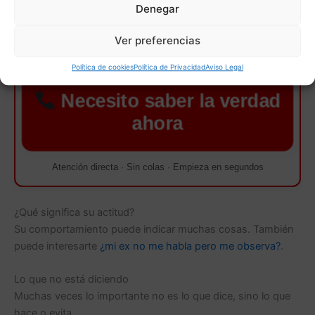
Denegar
Si has llegado hasta aquí es porque necesitas una
respuesta clara.
No sigas esperando.
Ver preferencias
Tarot inmediato · Sin esperas · 30 min por 10€
Política de cookies
Política de Privacidad
Aviso Legal
Necesito saber la verdad
ahora
Atención directa · Sin colas · Empieza en segundos
¿Qué significa su actitud?
Su comportamiento puede indicar muchas cosas. También
puede interesarte
¿mi ex no me habla pero me observa?
.
Lo que no está diciendo
Muchas veces lo importante no es lo que dice, sino lo que
hace o evita.